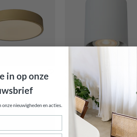
PROMO
€ 19,16
je in op onze
€ 23,95
uwsbrief
UNAR Ø30 Goud
Spot BODI Wit
Op voorraad
an onze nieuwigheden en
acties.