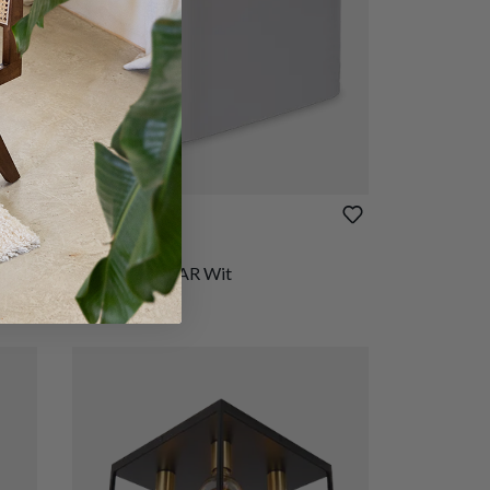
PROMO
€ 33,56
€ 41,95
oud
Wandlamp XEAR Wit
Op voorraad