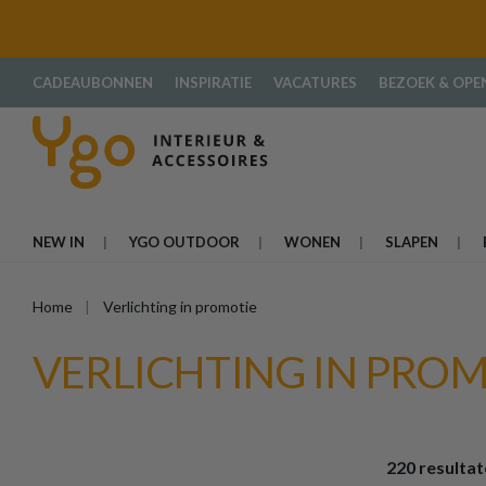
oekopdracht
Ga naar de hoofdnavigatie
CADEAUBONNEN
INSPIRATIE
VACATURES
BEZOEK & OPE
NEW IN
YGO OUTDOOR
WONEN
SLAPEN
Home
Verlichting in promotie
VERLICHTING IN PRO
220 resulta