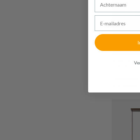
E-mailadres
I
PROMO
€ 58,36
Ven
€ 72,95
Plafondspot
Op bestelling