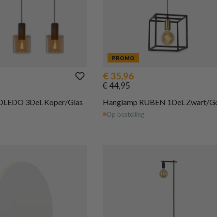
PROMO
€ 35,96
€ 44,95
LEDO 3Del. Koper/Glas
Hanglamp RUBEN 1Del. Zwart/G
Op bestelling