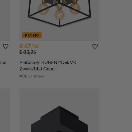
PROMO
€ 67,16
€ 83,95
oud
Plafonnier RUBEN 4Del. VK
Zwart/Mat Goud
Op voorraad