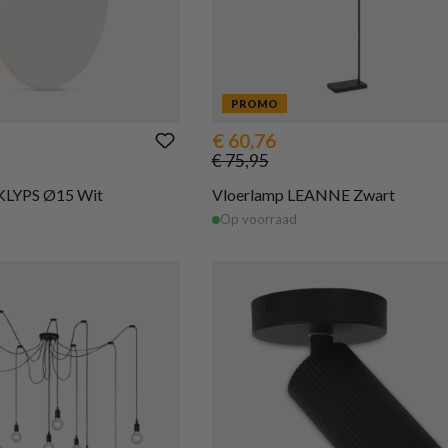
PROMO
€ 60,76
€ 75,95
KLYPS Ø15 Wit
Vloerlamp LEANNE Zwart
Op voorraad