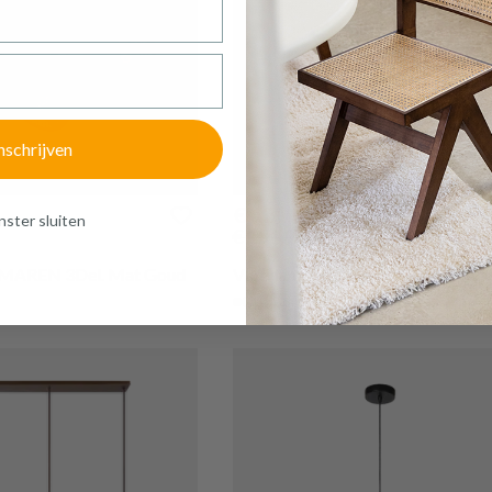
nschrijven
PROMO
€ 121,56
ster sluiten
€ 151,95
 MAREN 3Del. Mat Goud
Vloerlamp RUBEN 3del. Zwart/G
Op voorraad