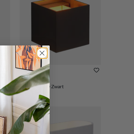
PROMO
€ 37,56
€ 46,95
Wandspot XIO Zwart
Op voorraad