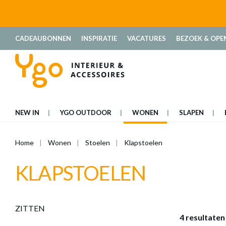
oekopdracht
Ga naar de hoofdnavigatie
CADEAUBONNEN
INSPIRATIE
VACATURES
BEZOEK & OPE
NEW IN
YGO OUTDOOR
WONEN
SLAPEN
Home
Wonen
Stoelen
Klapstoelen
KLAPSTOELEN
ZITTEN
4 resultaten