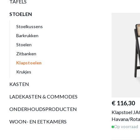
TAFELS
STOELEN
Stoelkussens
Barkrukken
Stoelen
Zitbanken
Klapstoelen
Krukjes
KASTEN
LADEKASTEN & COMMODES
€ 116,30
ONDERHOUDSPRODUCTEN
Klapstoel J
Havana/Rot
WOON- EN EETKAMERS
Op voorraad