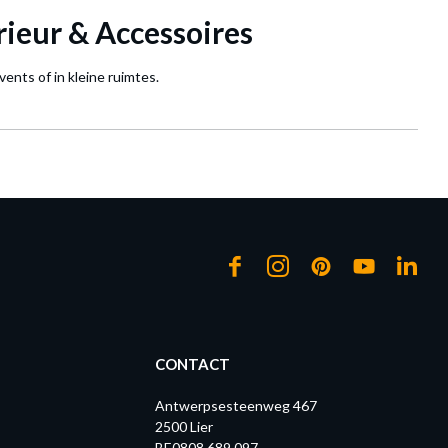
rieur & Accessoires
vents of in kleine ruimtes.
CONTACT
Antwerpsesteenweg 467
2500 Lier
BE0808.689.097