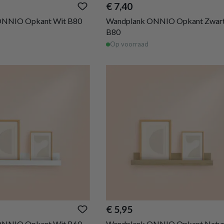
€ 7,40
ONNIO Opkant Wit B80
Wandplank ONNIO Opkant Zwar
B80
Op voorraad
€ 5,95
ONNIO Opkant Wit B60
Wandplank ONNIO Opkant Natur