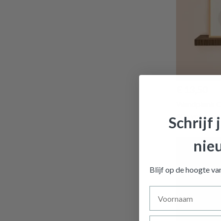
€ 13,50
Wandplank O
Op voorraad
Schrijf 
nie
Blijf op de hoogte v
Voornaam
Achternaam