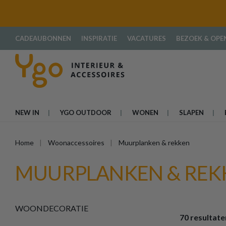
oekopdracht
Ga naar de hoofdnavigatie
CADEAUBONNEN
INSPIRATIE
VACATURES
BEZOEK & OPE
NEW IN
YGO OUTDOOR
WONEN
SLAPEN
Home
Woonaccessoires
Muurplanken & rekken
MUURPLANKEN & REK
WOONDECORATIE
70 resultate