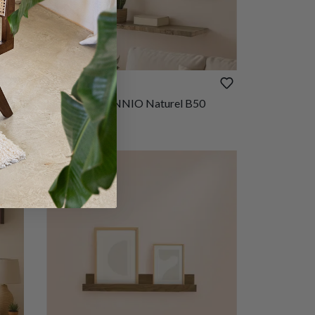
€ 10,30
Wandplank ONNIO Naturel B50
Op voorraad