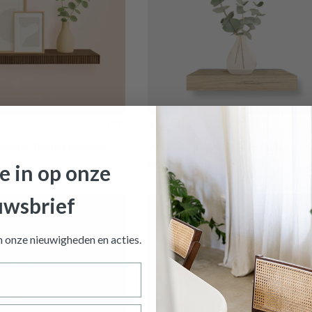
€ 6,50
NNIA Ribbel Bruin 60
Wandplank ONNIO 25 Naturel
Op voorraad
je in op onze
uwsbrief
an onze nieuwigheden en
acties.