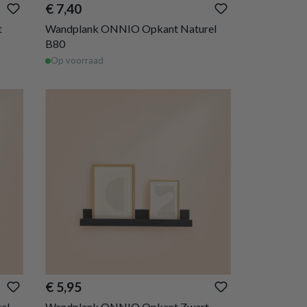
€ 7,40
t
Wandplank ONNIO Opkant Naturel
B80
Op voorraad
€ 5,95
el
Wandplank ONNIO Opkant Zwart