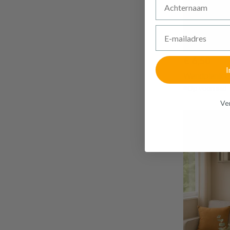
E-mailadres
€ 6,50
I
Wandplank 
Op voorraad
Ven