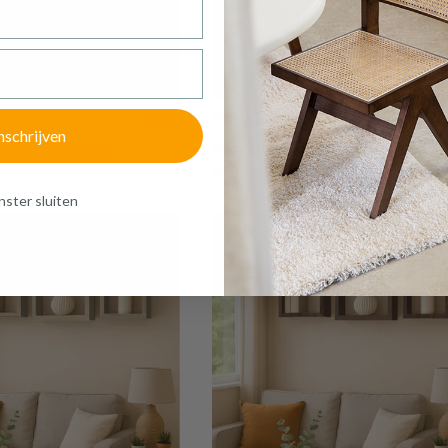
€ 10,30
nschrijven
ONNIO 25 Bruin
Wandplank ONNIO Bruin B50
Op voorraad
ster sluiten