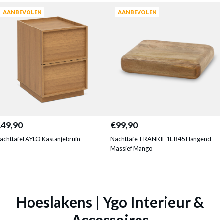
AANBEVOLEN
AANBEVOLEN
€49,90
€99,90
achttafel AYLO Kastanjebruin
Nachttafel FRANKIE 1L B45 Hangend
Massief Mango
Hoeslakens | Ygo Interieur &
Accessoires