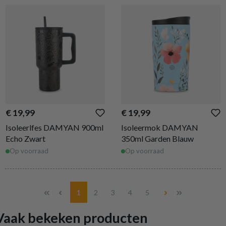
€ 19,99
€ 19,99
Isoleerlfes DAMYAN 900ml
Isoleermok DAMYAN
Echo Zwart
350ml Garden Blauw
Op voorraad
Op voorraad
Pagina
Pagina
Pagina
Pagina
Pagina
1
2
3
4
5
Vaak bekeken producten