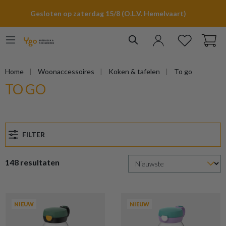
hoofdinhoud
Gesloten op zaterdag 15/8 (O.L.V. Hemelvaart)
Home
Woonaccessoires
Koken & tafelen
To go
TO GO
FILTER
148 resultaten
NIEUW
NIEUW