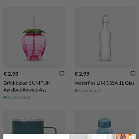
€ 2,99
€ 2,99
Drinkbeker SUMFUN
Waterfles LIMOSSA 1L Glas
Aardbei/Ananas Ass.
Op voorraad
Op voorraad