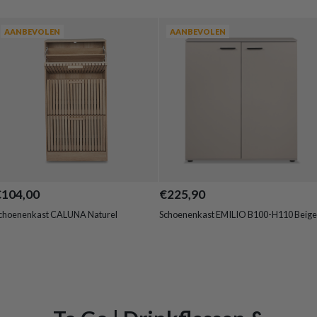
AANBEVOLEN
AANBEVOLEN
€104,00
€225,90
choenenkast CALUNA Naturel
Schoenenkast EMILIO B100-H110 Beige