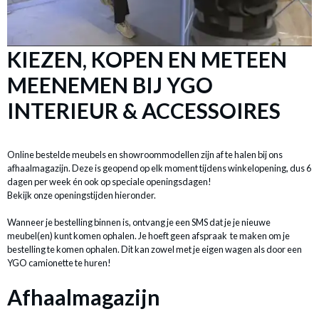
KIEZEN, KOPEN EN METEEN
MEENEMEN BIJ YGO
INTERIEUR & ACCESSOIRES
Online bestelde meubels en showroommodellen zijn af te halen bij ons
afhaalmagazijn. Deze is geopend op elk moment tijdens winkelopening,
dus 6
dagen per week én ook op speciale openingsdagen!
Bekijk onze openingstijden hieronder.
Wanneer je bestelling binnen is, ontvang je een SMS dat je
je nieuwe
meubel(en) kunt komen ophalen. Je hoeft geen afspraak
te maken om je
bestelling te komen ophalen. Dit kan zowel met je eigen wagen als door een
YGO camionette te huren!
Afhaalmagazijn