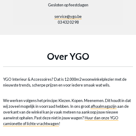
Gesloten op feestdagen
service@ygo.be
03 432 02 98
Over YGO
YGO Interieur & Accessoires? Dat is 12.000m2 woonwinkelplezier met de
nieuwste trends, scherpe prijzen en voor iedere smaak wat wils.
We werken volgens het principe: Kiezen. Kopen. Meenemen. Dit houdt in dat
wij zoveel mogelijk in voorraad hebben. In ons groot
afhaalmagazijn
aan de
overkant van de winkel kan je vaak meteen na aankoop jouw nieuwe
aanwinst ophalen. Past deze niet in jouw wagen?
Huur dan onze YGO
camionette of lichte vrachtwagen
!