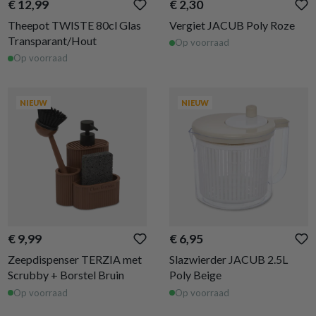
€ 12,99
€ 2,30
Theepot TWISTE 80cl Glas
Vergiet JACUB Poly Roze
Transparant/Hout
Op voorraad
Op voorraad
NIEUW
NIEUW
€ 9,99
€ 6,95
Zeepdispenser TERZIA met
Slazwierder JACUB 2.5L
Scrubby + Borstel Bruin
Poly Beige
Op voorraad
Op voorraad