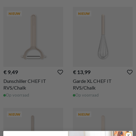
NIEUW
NIEUW
€ 9,49
€ 13,99
Dunschiller CHEF IT
Garde XL CHEF IT
RVS/Chalk
RVS/Chalk
Op voorraad
Op voorraad
NIEUW
NIEUW