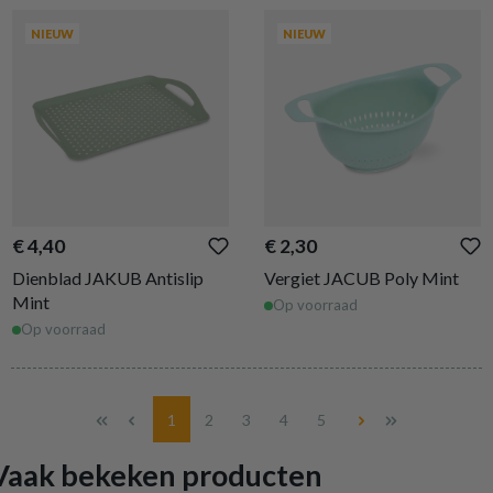
NIEUW
NIEUW
€ 4,40
€ 2,30
Dienblad JAKUB Antislip
Vergiet JACUB Poly Mint
Mint
Op voorraad
Op voorraad
Pagina
Pagina
Pagina
Pagina
Pagina
1
2
3
4
5
Vaak bekeken producten