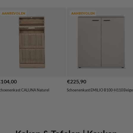
AANBEVOLEN
AANBEVOLEN
€104,00
€225,90
choenenkast CALUNA Naturel
Schoenenkast EMILIO B100-H110 Beige