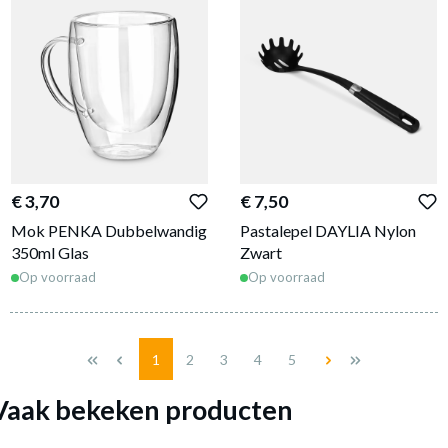
€ 3,70
€ 7,50
Mok PENKA Dubbelwandig
Pastalepel DAYLIA Nylon
350ml Glas
Zwart
Op voorraad
Op voorraad
Pagina
Pagina
Pagina
Pagina
Pagina
1
2
3
4
5
Vaak bekeken producten