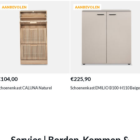
AANBEVOLEN
AANBEVOLEN
€104,00
€225,90
choenenkast CALUNA Naturel
Schoenenkast EMILIO B100-H110 Beige
Servies | Borden, Kommen &