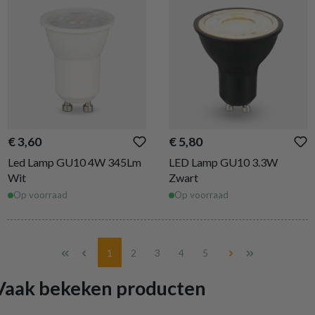
€ 3,60
€ 5,80
Led Lamp GU10 4W 345Lm
LED Lamp GU10 3.3W
Wit
Zwart
Op voorraad
Op voorraad
Pagina
Pagina
Pagina
Pagina
Pagina
1
2
3
4
5
Vaak bekeken producten