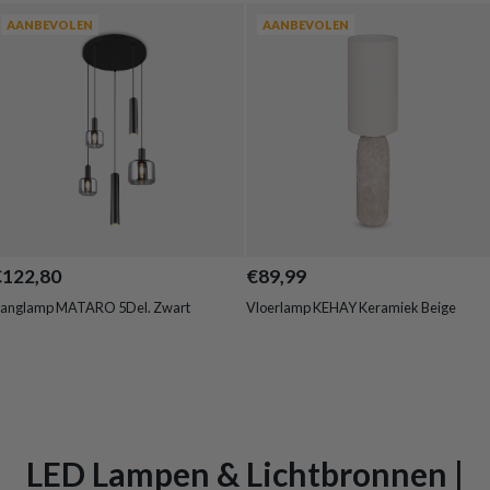
AANBEVOLEN
AANBEVOLEN
€122,80
€89,99
anglamp MATARO 5Del. Zwart
Vloerlamp KEHAY Keramiek Beige
LED Lampen & Lichtbronnen |