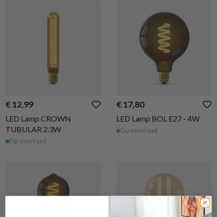
€ 12,99
€ 17,80
LED Lamp CROWN
LED Lamp BOL E27 - 4W
TUBULAR 2.3W
Op voorraad
Op voorraad