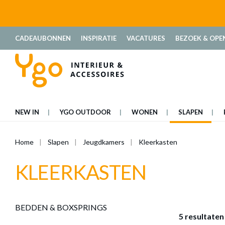
oekopdracht
Ga naar de hoofdnavigatie
CADEAUBONNEN
INSPIRATIE
VACATURES
BEZOEK & OPE
NEW IN
YGO OUTDOOR
WONEN
SLAPEN
Home
Slapen
Jeugdkamers
Kleerkasten
KLEERKASTEN
BEDDEN & BOXSPRINGS
5 resultaten