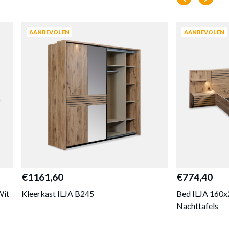
AANBEVOLEN
AANBEVOLEN
€1161,60
€774,40
Wit
Kleerkast ILJA B245
Bed ILJA 160x
Nachttafels