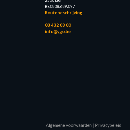
2500 Lier
BE0808.689.097
Routebeschrijving
03 432 03 00
info@ygo.be
Algemene voorwaarden
|
Privacybeleid