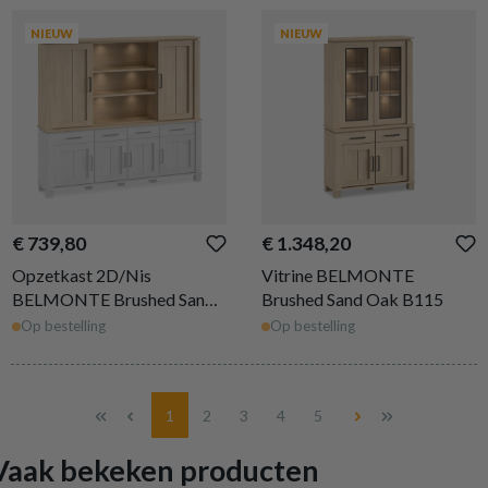
NIEUW
NIEUW
€ 739,80
€ 1.348,20
Opzetkast 2D/Nis
Vitrine BELMONTE
BELMONTE Brushed Sand
Brushed Sand Oak B115
Oak B233
Op bestelling
Op bestelling
Pagina
Pagina
Pagina
Pagina
Pagina
1
2
3
4
5
Vaak bekeken producten