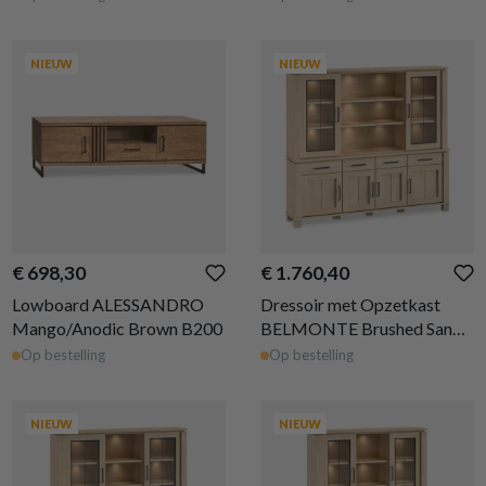
NIEUW
NIEUW
€ 698,30
€ 1.760,40
Lowboard ALESSANDRO
Dressoir met Opzetkast
Mango/Anodic Brown B200
BELMONTE Brushed Sand
Oak B233
Op bestelling
Op bestelling
NIEUW
NIEUW