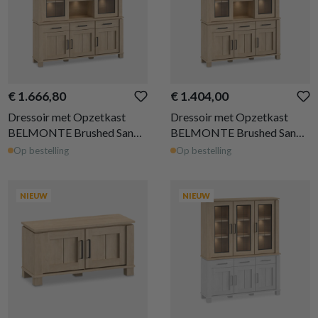
€ 1.666,80
€ 1.404,00
Dressoir met Opzetkast
Dressoir met Opzetkast
BELMONTE Brushed Sand
BELMONTE Brushed Sand
Oak B199
Oak B162
Op bestelling
Op bestelling
NIEUW
NIEUW