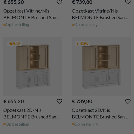
€ 655,20
€ 739,80
Opzetkast Vitrine/Nis
Opzetkast Vitrine/Nis
BELMONTE Brushed Sand
BELMONTE Brushed Sand
Oak B162
Oak B199
Op bestelling
Op bestelling
NIEUW
NIEUW
€ 655,20
€ 739,80
Opzetkast 2D/Nis
Opzetkast 2D/Nis
BELMONTE Brushed Sand
BELMONTE Brushed Sand
Oak B162
Oak B199
Op bestelling
Op bestelling