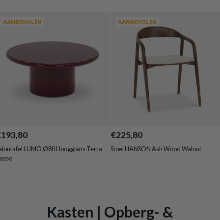
AANBEVOLEN
AANBEVOLEN
€193,80
€225,80
alontafel LUMO Ø80 Hoogglans Terra
Stoel HANSON Ash Wood Walnut
osso
Kasten | Opberg- &