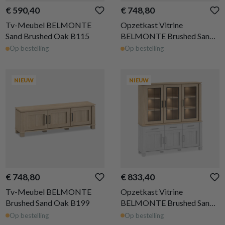
€ 590,40
€ 748,80
Tv-Meubel BELMONTE
Opzetkast Vitrine
Sand Brushed Oak B115
BELMONTE Brushed Sand
Oak B162
Op bestelling
Op bestelling
NIEUW
NIEUW
€ 748,80
€ 833,40
Tv-Meubel BELMONTE
Opzetkast Vitrine
Brushed Sand Oak B199
BELMONTE Brushed Sand
Oak B199
Op bestelling
Op bestelling