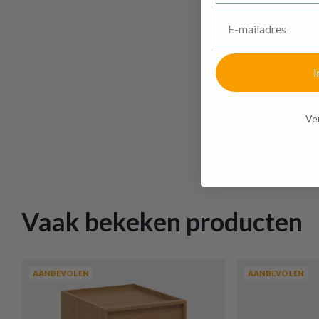
E-mailadres
I
Ven
€ 48,80
Kledingrek 
Op voorraad
Vaak bekeken producten
AANBEVOLEN
AANBEVOLEN