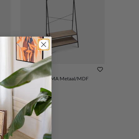
€ 62,20
Kledingrek ELMA Metaal/MDF
Op voorraad