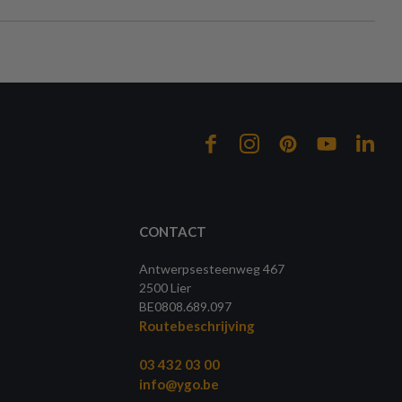
CONTACT
Antwerpsesteenweg 467
2500 Lier
BE0808.689.097
Routebeschrijving
03 432 03 00
info@ygo.be