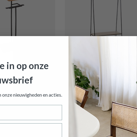
je in op onze
€ 63,20
BLACKWOOD Met.
Kledingrek LURKO Metaal/MDF
uwsbrief
Op voorraad
an onze nieuwigheden en
acties.