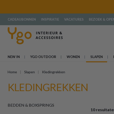
oekopdracht
Ga naar de hoofdnavigatie
CADEAUBONNEN
INSPIRATIE
VACATURES
BEZOEK & OPE
NEW IN
YGO OUTDOOR
WONEN
SLAPEN
Home
Slapen
Kledingrekken
KLEDINGREKKEN
BEDDEN & BOXSPRINGS
10 resultate