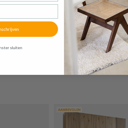
nschrijven
ster sluiten
FRAK Dubbel RVS
AANBEVOLEN