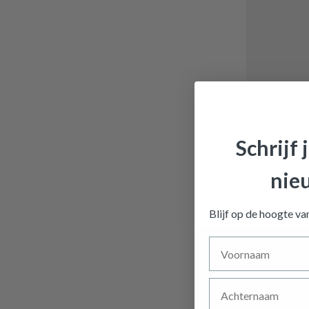
Schrijf 
€ 34,60
Dressboy 
nie
Zwart/Hout
Op bestelling
Blijf op de hoogte v
Voornaam
Achternaam