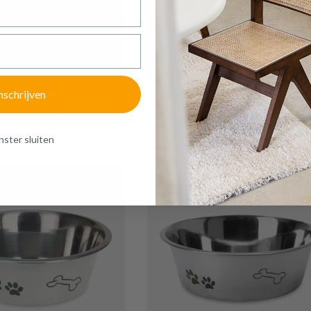
nschrijven
€ 4,20
l MANIO Ass.
Plooibare voederbak KNAPS
Op voorraad
ster sluiten