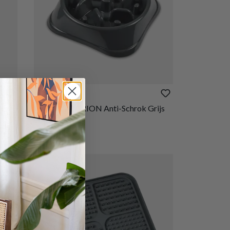
€ 4,20
k.
Voederbak GRION Anti-Schrok Grijs
Op voorraad