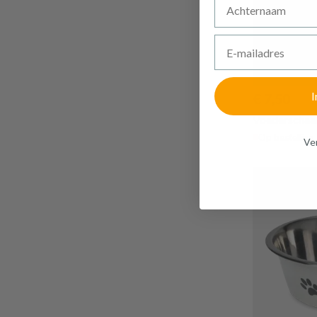
E-mailadres
I
€ 7,50
Voederschaa
Op bestelling
Ven