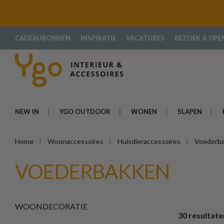
oekopdracht
Ga naar de hoofdnavigatie
CADEAUBONNEN
INSPIRATIE
VACATURES
BEZOEK & OPE
NEW IN
YGO OUTDOOR
WONEN
SLAPEN
Home
Woonaccessoires
Huisdieraccessoires
Voederb
VOEDERBAKKEN
WOONDECORATIE
30 resultate