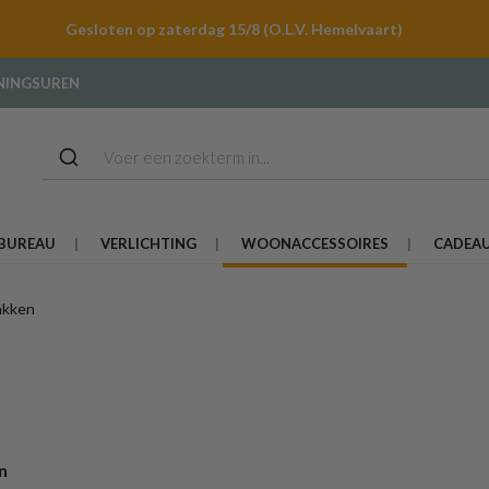
Gesloten op zaterdag 15/8 (O.L.V. Hemelvaart)
NINGSUREN
BUREAU
VERLICHTING
WOONACCESSOIRES
CADEA
akken
n