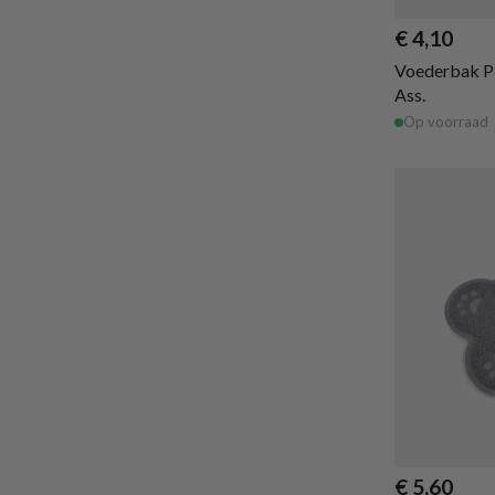
€ 4,10
Voederbak P
Ass.
Op voorraad
€ 5,60