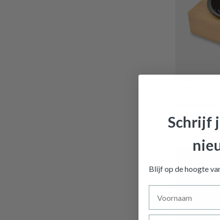
€ 11,95
Voederbak 
Zwart/Bamb
Schrijf 
Op voorraad
nie
Blijf op de hoogte v
Voornaam
Achternaam