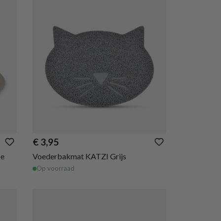
€ 3,95
oe
Voederbakmat KATZI Grijs
Op voorraad