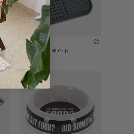
€ 4,85
Likmat BALTO Sil. Grijs
Op voorraad