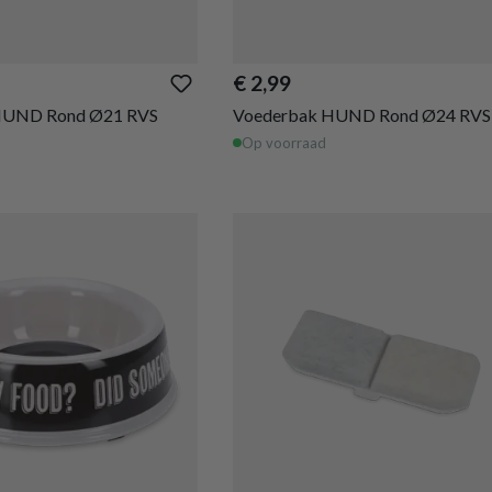
€ 2,99
HUND Rond Ø21 RVS
Voederbak HUND Rond Ø24 RVS
Op voorraad