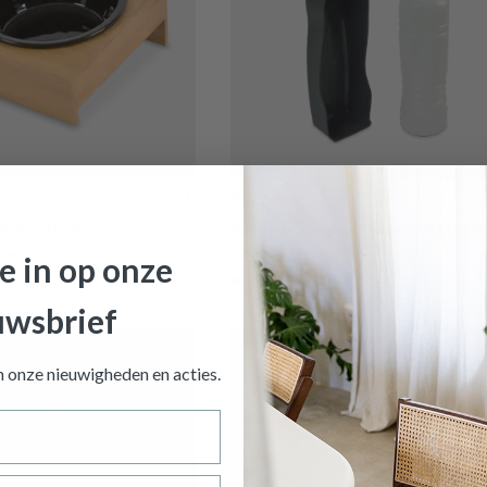
€ 2,99
HARO 1Del.
Hondendrinkfles SMEKS 500ml D
oe
Grijs
je in op onze
Op voorraad
uwsbrief
an onze nieuwigheden en
acties.