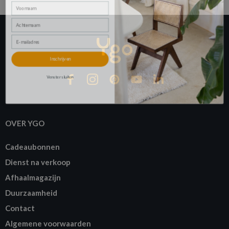
Voornaam
Achternaam
E-mailadres
Inschrijven
Venster sluiten
OVER YGO
Cadeaubonnen
Dienst na verkoop
Afhaalmagazijn
Duurzaamheid
Contact
Algemene voorwaarden