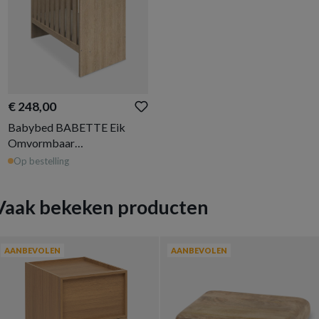
€ 248,00
Babybed BABETTE Eik
Omvormbaar
67x127/96x206
Op bestelling
Vaak bekeken producten
AANBEVOLEN
AANBEVOLEN