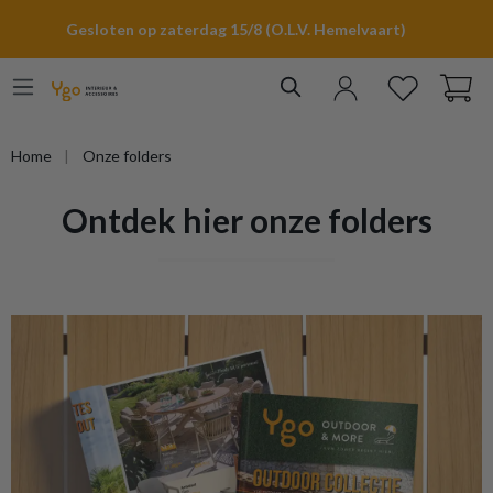
hoofdinhoud
Gesloten op zaterdag 15/8 (O.L.V. Hemelvaart)
Home
Onze folders
Ontdek hier onze folders