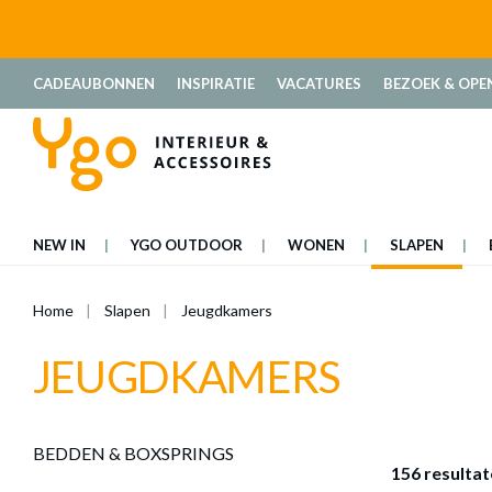
oekopdracht
Ga naar de hoofdnavigatie
CADEAUBONNEN
INSPIRATIE
VACATURES
BEZOEK & OPE
NEW IN
YGO OUTDOOR
WONEN
SLAPEN
Home
Slapen
Jeugdkamers
JEUGDKAMERS
BEDDEN & BOXSPRINGS
156 resulta