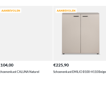
AANBEVOLEN
AANBEVOLEN
€104,00
€225,90
choenenkast CALUNA Naturel
Schoenenkast EMILIO B100-H110 Beige