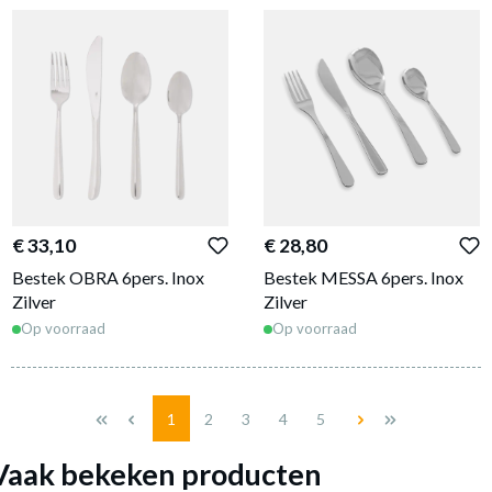
€ 33,10
€ 28,80
Bestek OBRA 6pers. Inox
Bestek MESSA 6pers. Inox
Zilver
Zilver
Op voorraad
Op voorraad
Pagina
Pagina
Pagina
Pagina
Pagina
1
2
3
4
5
Vaak bekeken producten