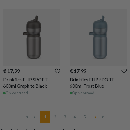
€ 17,99
€ 17,99
Drinkfles FLIP SPORT
Drinkfles FLIP SPORT
600ml Graphite Black
600ml Frost Blue
Op voorraad
Op voorraad
Pagina
Pagina
Pagina
Pagina
Pagina
1
2
3
4
5