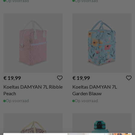
Op voorraad
Op voorraad
€ 19,99
€ 19,99
Koeltas DAMYAN 7L Ribble
Koeltas DAMYAN 7L
Peach
Garden Blauw
Op voorraad
Op voorraad