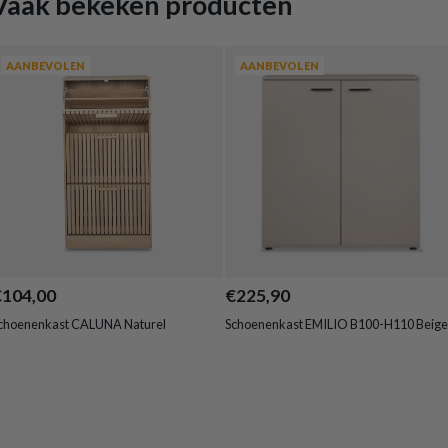
Vaak bekeken producten
AANBEVOLEN
AANBEVOLEN
€104,00
€225,90
choenenkast CALUNA Naturel
Schoenenkast EMILIO B100-H110 Beige