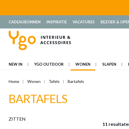
oekopdracht
Ga naar de hoofdnavigatie
CADEAUBONNEN
INSPIRATIE
VACATURES
BEZOEK & OPE
NEW IN
YGO OUTDOOR
WONEN
SLAPEN
Home
Wonen
Tafels
Bartafels
BARTAFELS
ZITTEN
11 resultate