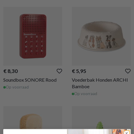
€ 8,30
€ 5,95
Soundbox SONORE Rood
Voederbak Honden ARCHI
Bamboe
Op voorraad
Op voorraad