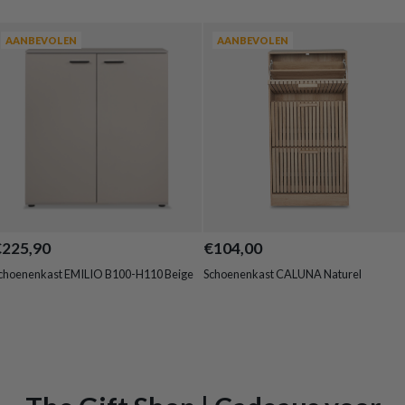
AANBEVOLEN
AANBEVOLEN
€225,90
€104,00
choenenkast EMILIO B100-H110 Beige
Schoenenkast CALUNA Naturel