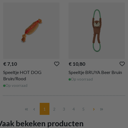
€ 7,10
€ 10,80
Speeltje HOT DOG
Speeltje BRUYA Beer Bruin
Bruin/Rood
Op voorraad
Op voorraad
Pagina
Pagina
Pagina
Pagina
Pagina
1
2
3
4
5
Vaak bekeken producten