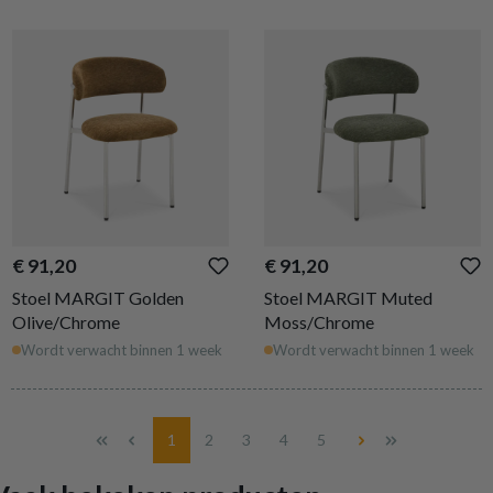
€ 91,20
€ 91,20
Stoel MARGIT Golden
Stoel MARGIT Muted
Olive/Chrome
Moss/Chrome
Wordt verwacht binnen 1 week
Wordt verwacht binnen 1 week
Pagina
Pagina
Pagina
Pagina
Pagina
1
2
3
4
5