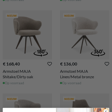
NIEUW
NIEUW
€ 168,40
€ 136,00
Armstoel MAJA
Armstoel MAJA
Shitake/Dirty oak
Linen/Metal bronze
Op voorraad
Op voorraad
NIEUW
NIEUW