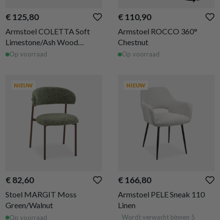
€ 125,80
€ 110,90
Armstoel COLETTA Soft
Armstoel ROCCO 360°
Limestone/Ash Wood
Chestnut
Natural
Op voorraad
Op voorraad
NIEUW
NIEUW
€ 82,60
€ 166,80
Stoel MARGIT Moss
Armstoel PELE Sneak 110
Green/Walnut
Linen
Wordt verwacht binnen 5
Op voorraad