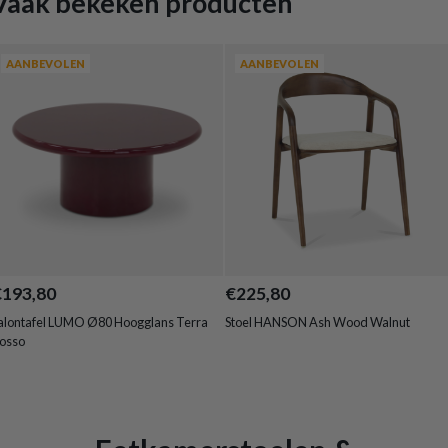
Vaak bekeken producten
AANBEVOLEN
AANBEVOLEN
€193,80
€225,80
alontafel LUMO Ø80 Hoogglans Terra
Stoel HANSON Ash Wood Walnut
osso