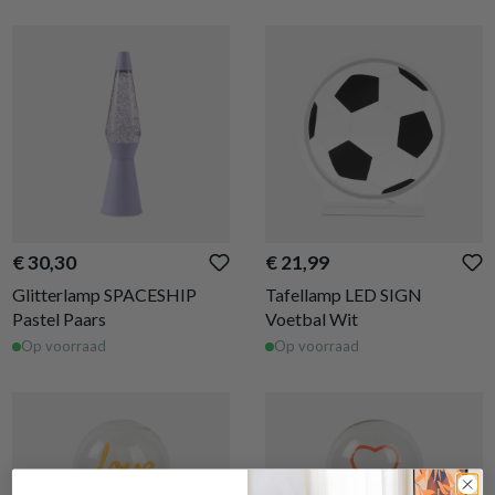
€ 30,30
€ 21,99
Glitterlamp SPACESHIP
Tafellamp LED SIGN
Pastel Paars
Voetbal Wit
Op voorraad
Op voorraad