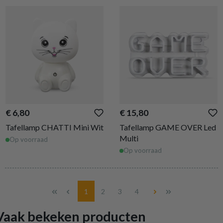
€ 6,80
€ 15,80
Tafellamp CHATTI Mini Wit
Tafellamp GAME OVER Led
Multi
Op voorraad
Op voorraad
Pagina
Pagina
Pagina
Pagina
1
2
3
4
Vaak bekeken producten