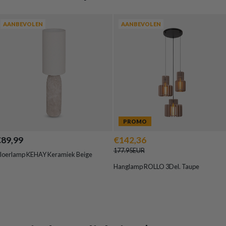
AANBEVOLEN
AANBEVOLEN
PROMO
€89,99
€142,36
177.95EUR
loerlamp KEHAY Keramiek Beige
Hanglamp ROLLO 3Del. Taupe