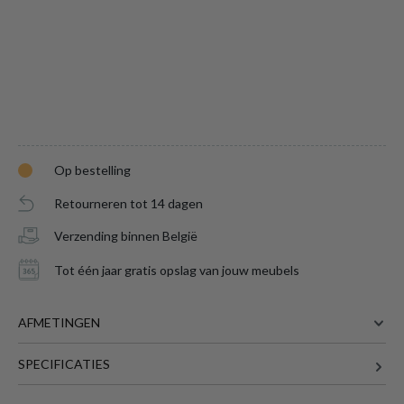
Hanglamp RUBEN 1Del. Zwart/Goud
is
Op bestelling
toegevoegd aan je winkelmandje
Retourneren tot 14 dagen
Verzending binnen België
Tot één jaar gratis opslag van jouw meubels
AFMETINGEN
SPECIFICATIES
HANGLAMP RUBEN 1DEL.
22 cm
BREEDTE
ZWART/GOUD
22 cm
DIEPTE