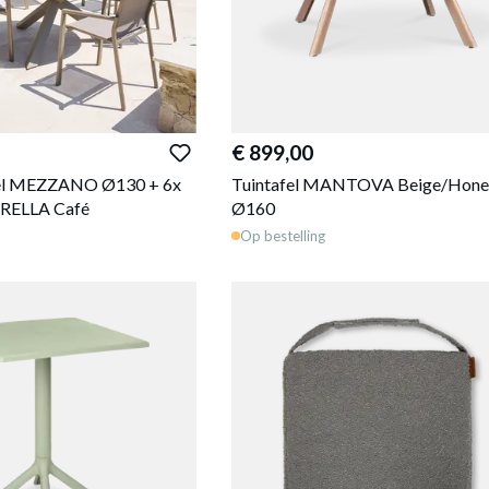
€ 899,00
fel MEZZANO Ø130 + 6x
Tuintafel MANTOVA Beige/Hone
URELLA Café
Ø160
Op bestelling