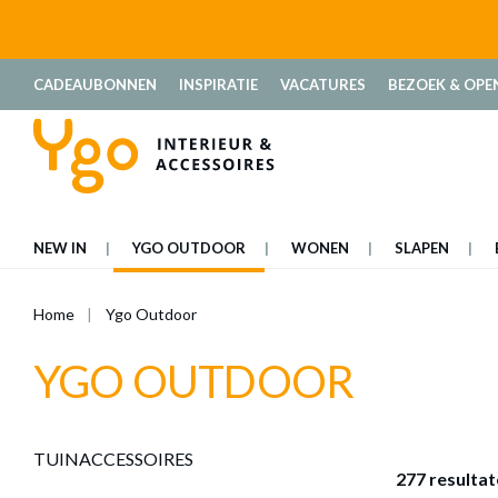
oekopdracht
Ga naar de hoofdnavigatie
CADEAUBONNEN
INSPIRATIE
VACATURES
BEZOEK & OPE
NEW IN
YGO OUTDOOR
WONEN
SLAPEN
Home
Ygo Outdoor
YGO OUTDOOR
TUINACCESSOIRES
277 resulta