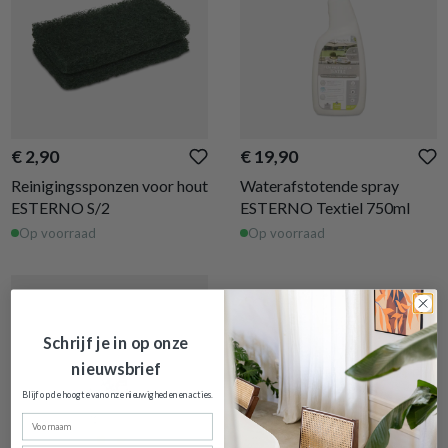
€ 2,90
€ 19,90
Reinigingssponzen voor hout
Waterafstotende spray
ESTERNO S/2
ESTERNO Textiel 750ml
Op voorraad
Op voorraad
Schrijf je in op onze
nieuwsbrief
Blijf op de hoogte van onze nieuwigheden en
acties.
Voornaam