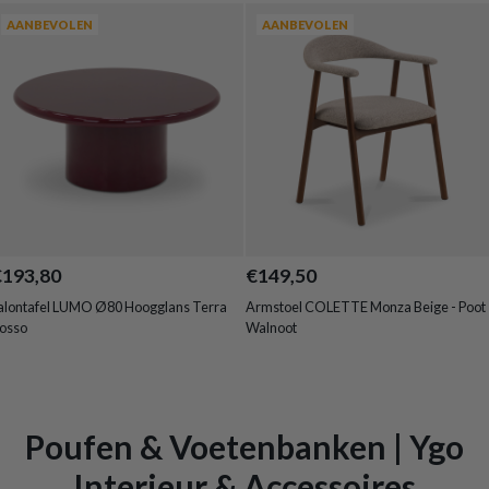
AANBEVOLEN
AANBEVOLEN
€193,80
€149,50
alontafel LUMO Ø80 Hoogglans Terra
Armstoel COLETTE Monza Beige - Poot
osso
Walnoot
Poufen & Voetenbanken | Ygo
Interieur & Accessoires