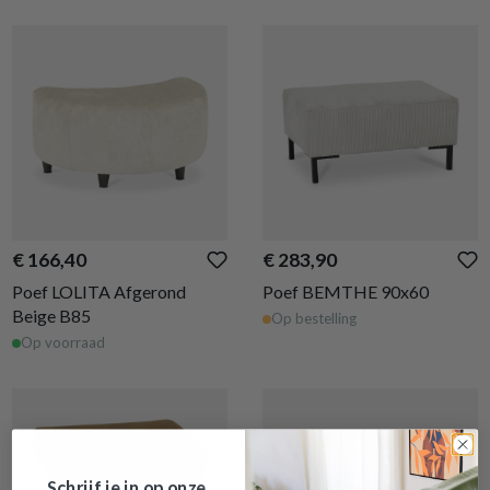
€ 166,40
€ 283,90
Poef LOLITA Afgerond
Poef BEMTHE 90x60
Beige B85
Op bestelling
Op voorraad
Schrijf je in op onze