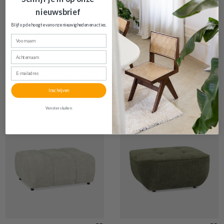
nieuwsbrief
Blijf op de hoogte van onze nieuwigheden en
acties.
Voornaam
Achternaam
€ 138,60
€ 479,70
E-mailadres
Voetenbank AGOSTINO
Poef PROSPERO Rib Ecru
Cognac 52x44
105x105
Inschrijven
Op bestelling
Op voorraad
Venster sluiten