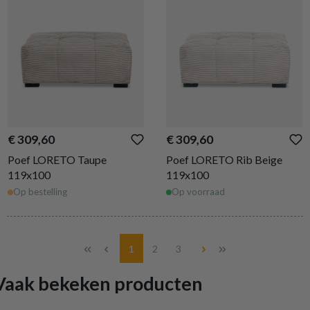
€ 309,60
€ 309,60
Poef LORETO Taupe
Poef LORETO Rib Beige
119x100
119x100
Op bestelling
Op voorraad
Pagina
Pagina
Pagina
1
2
3
Vaak bekeken producten