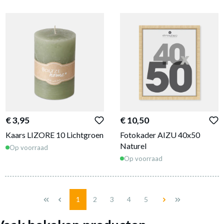
€ 3,95
€ 10,50
Kaars LIZORE 10 Lichtgroen
Fotokader AIZU 40x50
Naturel
Op voorraad
Op voorraad
Pagina
Pagina
Pagina
Pagina
Pagina
1
2
3
4
5