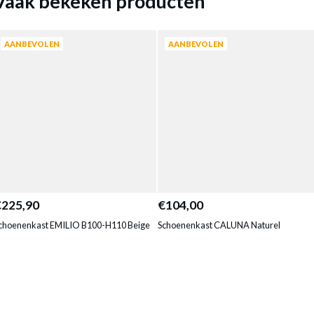
Vaak bekeken producten
AANBEVOLEN
AANBEVOLEN
€225,90
€104,00
choenenkast EMILIO B100-H110 Beige
Schoenenkast CALUNA Naturel