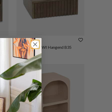
€ 79,90
5
Nachttafel ROWI Hangend B35
Op bestelling