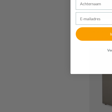
E-mailadres
€ 217,60
Nachttafel 
I
Op voorraad
Ven