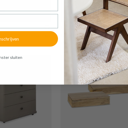
€ 193,50
SCARLETT B54 Urban Oak
Nachttafel COTTON Lariks B54
nschrijven
Op bestelling
ster sluiten