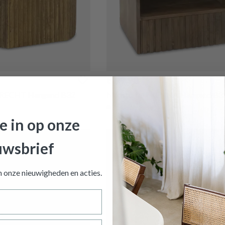
€ 99,90
 BRECHT Hangend B32
Nachttafel FRENNA Hangend B3
Op voorraad
je in op onze
uwsbrief
an onze nieuwigheden en
acties.