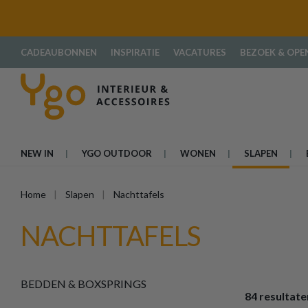
oekopdracht
Ga naar de hoofdnavigatie
CADEAUBONNEN
INSPIRATIE
VACATURES
BEZOEK & OPE
NEW IN
YGO OUTDOOR
WONEN
SLAPEN
Home
Slapen
Nachttafels
NACHTTAFELS
BEDDEN & BOXSPRINGS
84 resultate