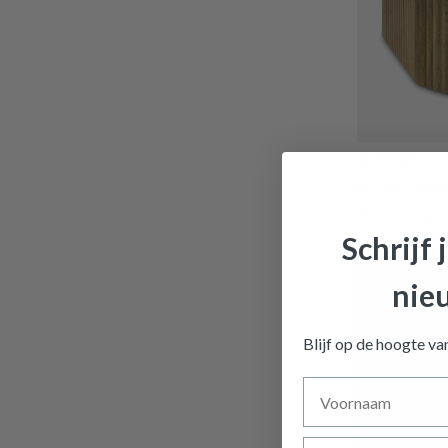
€ 99,90
Nachttafel
Op voorraad
Schrijf 
nie
Blijf op de hoogte v
Voornaam
Achternaam