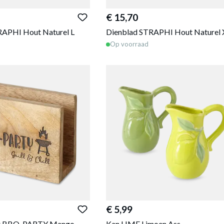
€ 15,70
RAPHI Hout Naturel L
Dienblad STRAPHI Hout Naturel 
Op voorraad
€ 5,99
er BBQ-PARTY Mango
Kan LIME Limoen Ass.