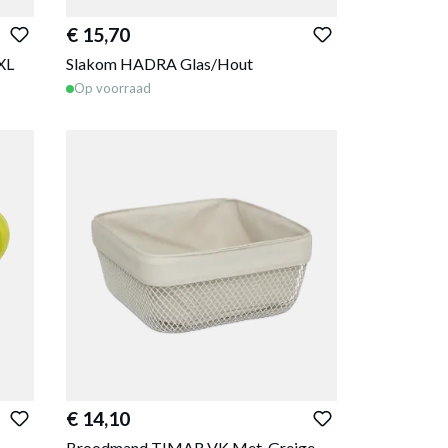
€ 15,70
XL
Slakom HADRA Glas/Hout
Op voorraad
€ 14,10
Broodmand TIMAR VK Met. Greige