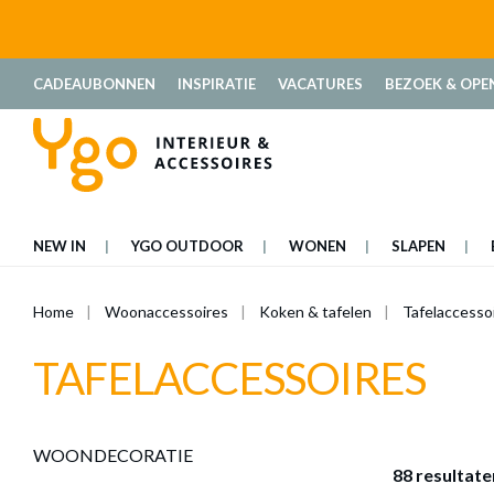
oekopdracht
Ga naar de hoofdnavigatie
CADEAUBONNEN
INSPIRATIE
VACATURES
BEZOEK & OPE
NEW IN
YGO OUTDOOR
WONEN
SLAPEN
Home
Woonaccessoires
Koken & tafelen
Tafelaccesso
TAFELACCESSOIRES
WOONDECORATIE
88 resultate