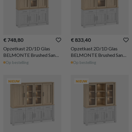
€ 748,80
€ 833,40
Opzetkast 2D/1D Glas
Opzetkast 2D/1D Glas
BELMONTE Brushed Sand
BELMONTE Brushed Sand
Oak B162
Oak B199
Op bestelling
Op bestelling
NIEUW
NIEUW