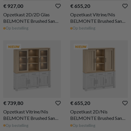
€ 927,00
€ 655,20
Opzetkast 2D/2D Glas
Opzetkast Vitrine/Nis
BELMONTE Brushed Sand
BELMONTE Brushed Sand
Oak B233
Oak B162
Op bestelling
Op bestelling
NIEUW
NIEUW
€ 739,80
€ 655,20
Opzetkast Vitrine/Nis
Opzetkast 2D/Nis
BELMONTE Brushed Sand
BELMONTE Brushed Sand
Oak B199
Oak B162
Op bestelling
Op bestelling