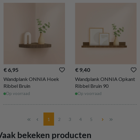
€ 6,95
€ 9,40
Wandplank ONNIA Hoek
Wandplank ONNIA Opkant
Ribbel Bruin
Ribbel Bruin 90
Op voorraad
Op voorraad
Pagina
Pagina
Pagina
Pagina
Pagina
1
2
3
4
5
Vaak bekeken producten