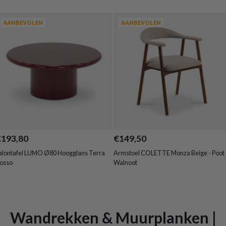
AANBEVOLEN
AANBEVOLEN
€193,80
€149,50
alontafel LUMO Ø80 Hoogglans Terra
Armstoel COLETTE Monza Beige - Poot
osso
Walnoot
Wandrekken & Muurplanken |