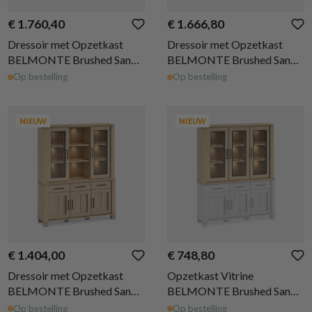
€ 1.760,40
€ 1.666,80
Dressoir met Opzetkast
Dressoir met Opzetkast
BELMONTE Brushed Sand
BELMONTE Brushed Sand
Oak B233
Oak B199
Op bestelling
Op bestelling
NIEUW
NIEUW
€ 1.404,00
€ 748,80
Dressoir met Opzetkast
Opzetkast Vitrine
BELMONTE Brushed Sand
BELMONTE Brushed Sand
Oak B162
Oak B162
Op bestelling
Op bestelling