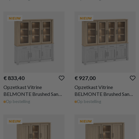
NIEUW
NIEUW
€ 833,40
€ 927,00
Opzetkast Vitrine
Opzetkast Vitrine
BELMONTE Brushed Sand
BELMONTE Brushed Sand
Oak B199
Oak B233
Op bestelling
Op bestelling
NIEUW
NIEUW