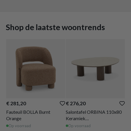
Shop de laatste woontrends
€ 281,20
€ 276,20
€ 
Fauteuil BOLLA Burnt
Salontafel ORBINA 110x80
Ta
Orange
Keramiek
Do
Travertijn/Walnoot
Op voorraad
Op voorraad
O