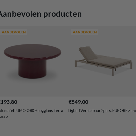
Aanbevolen producten
AANBEVOLEN
AANBEVOLEN
€193,80
€549,00
alontafel LUMO Ø80 Hoogglans Terra
Ligbed Verstelbaar 2pers. FURORE Zan
osso