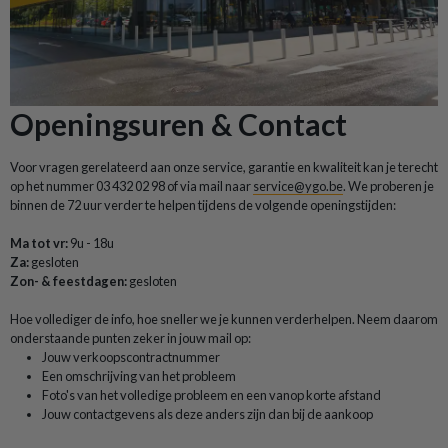
Openingsuren & Contact
Voor vragen gerelateerd aan onze service, garantie en kwaliteit kan je terecht
op het nummer 03 432 02 98 of via mail naar
service@ygo.be
.
We proberen je
binnen de 72 uur verder
te helpen tijdens de volgende openingstijden:
Ma tot vr:
9u - 18u
Za:
gesloten
Zon- & feestdagen:
gesloten
Hoe vollediger de info, hoe sneller we je kunnen verderhelpen. Neem daarom
onderstaande punten zeker in jouw mail op:
Jouw verkoopscontractnummer
Een omschrijving van het probleem
Foto's van het volledige probleem en een vanop korte afstand
Jouw contactgevens als deze anders zijn dan bij de aankoop