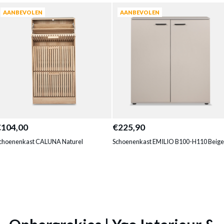
AANBEVOLEN
AANBEVOLEN
€104,00
€225,90
choenenkast CALUNA Naturel
Schoenenkast EMILIO B100-H110 Beige