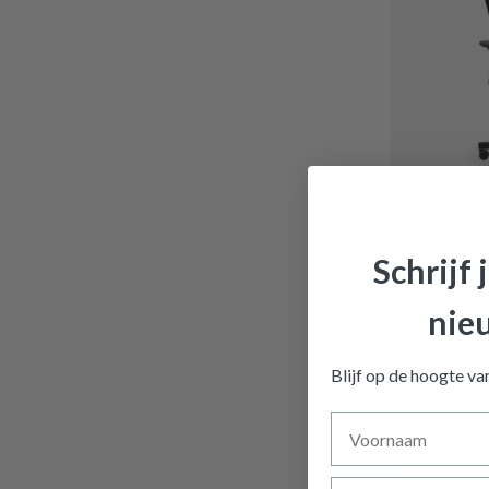
€ 314,20
Bureaustoel
Schrijf 
Zwart
nie
Wordt verwac
Blijf op de hoogte v
Voornaam
Achternaam