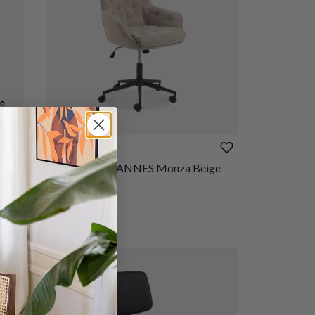
€ 216,60
Bureaustoel HANNES Monza Beige
B60
Op voorraad