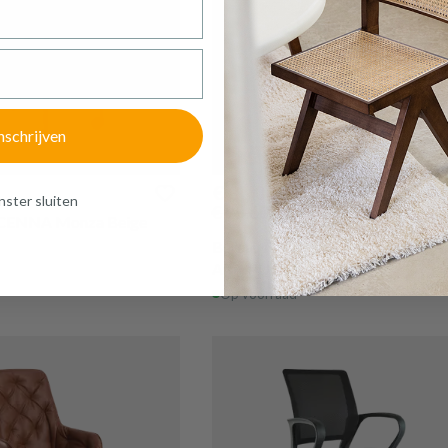
nschrijven
PROMO
€ 86,04
ster sluiten
€ 95,60
 CENNA Monza Beige
Bureaustoel Gaming AVATAR Me
Arm/PU Zwart
Op voorraad