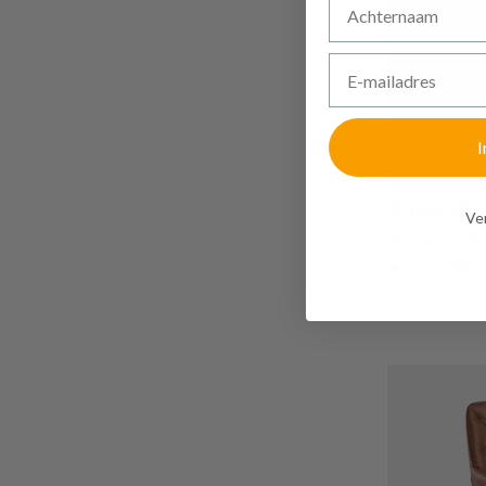
E-mailadres
I
€ 163,40
Ven
Bureaustoel
Op bestelling