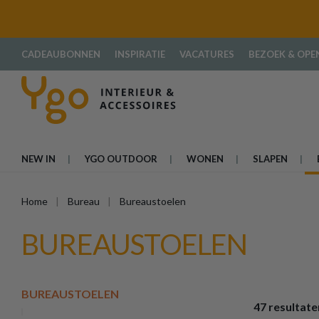
oekopdracht
Ga naar de hoofdnavigatie
CADEAUBONNEN
INSPIRATIE
VACATURES
BEZOEK & OPE
NEW IN
YGO OUTDOOR
WONEN
SLAPEN
Home
Bureau
Bureaustoelen
BUREAUSTOELEN
BUREAUSTOELEN
47 resultate