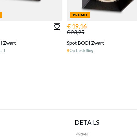
D
PROMO
€ 19,16
€ 23,95
I Zwart
Spot BODI Zwart
aad
Op bestelling
DETAILS
VARIANT