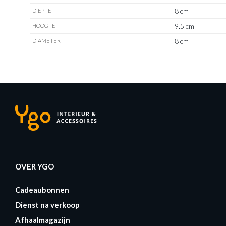
8 cm
DIEPTE
9.5 cm
HOOGTE
8 cm
DIAMETER
OVER YGO
Cadeaubonnen
Dienst na verkoop
Afhaalmagazijn