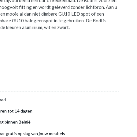
n bijvoorbeeld een bar of keukenblad. De Bodi is voorzien
oogvolt fitting en wordt geleverd zonder lichtbron. Aan u
een mooie al dan niet dimbare GU10 LED spot of een
imbare GU10 halogeenspot in te gebruiken. De Bodi is
 de kleuren aluminium, wit en zwart.
aad
ren tot 14 dagen
ng binnen België
aar gratis opslag van jouw meubels