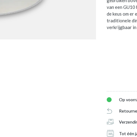
gebruiken bove
van een GU10 h
de keus om er 
traditionele d
verkrijgbaar in
Op voorr
DI Wit
is toegevoegd aan je winkelmandje
Retourne
Verzendi
SPOT BODI WIT
Tot één j