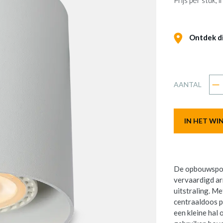
Prijs per stuk,
Ontdek dit
AANTAL
IN HET W
De opbouwspot 
vervaardigd a
uitstraling. M
centraaldoos pla
een kleine hal 