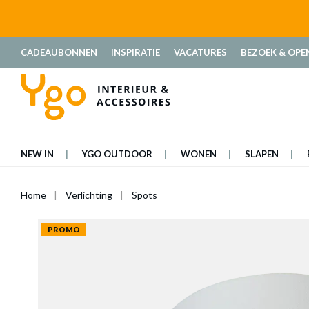
oekopdracht
Ga naar de hoofdnavigatie
CADEAUBONNEN
INSPIRATIE
VACATURES
BEZOEK & OPE
NEW IN
YGO OUTDOOR
WONEN
SLAPEN
Home
Verlichting
Spots
PROMO