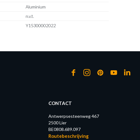
Aluminium
n.v.t.
Y15300002022
CONTACT
Antwerpsesteenweg 467
2500 Lier
BE0808.689.097
Routebeschrijving