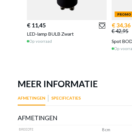
€ 3,80
LED-lamp LE
PROMO
LAMP Wit
Op bestelling
€ 11,45
€ 34,36
€ 42,95
LED-lamp BULB Zwart
Spot BOD
Op voorraad
Op voorr
MEER INFORMATIE
AFMETINGEN
SPECIFICATIES
AFMETINGEN
8 cm
BREEDTE