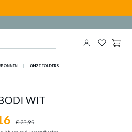
UBONNEN
ONZE FOLDERS
BODI WIT
16
€ 23,95