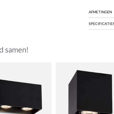
Productnummer: Y15300002022
€ 19,16
AFMETINGEN
€ 23,95
Prijs per stuk, incl. btw en excl. verzendkosten
SPECIFICATIE
BREEDTE
DIEPTE
of verder winkelen
GA NAAR WINKELMANDJE
HOOGTE
d samen!
Meer afmeting
oducten passen goed samen!