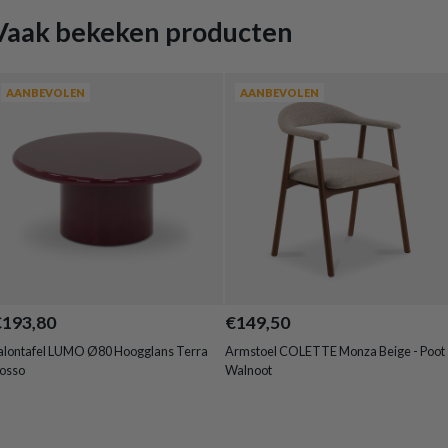
Vaak bekeken producten
AANBEVOLEN
AANBEVOLEN
€193,80
€149,50
alontafel LUMO Ø80 Hoogglans Terra
Armstoel COLETTE Monza Beige - Poot
osso
Walnoot