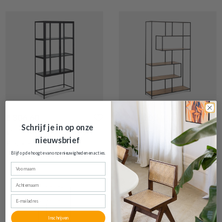
€ 306,60
€ 222,20
Schrijf je in op onze
Vitrinekast BOKSKAP Ash
Boekenrek BOKSKAP Wild
nieuwsbrief
Black B77
Oak Assymetrisch B114
Blijf op de hoogte van onze nieuwigheden en
acties.
Op bestelling
Op voorraad
Voornaam
Achternaam
E-mailadres
Inschrijven