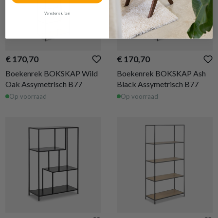
Venster sluiten
€ 170,70
€ 170,70
Boekenrek BOKSKAP Wild
Boekenrek BOKSKAP Ash
Oak Assymetrisch B77
Black Assymetrisch B77
Op voorraad
Op voorraad