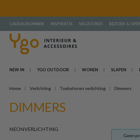
oekopdracht
Ga naar de hoofdnavigatie
CADEAUBONNEN
INSPIRATIE
VACATURES
BEZOEK & OPE
NEW IN
YGO OUTDOOR
WONEN
SLAPEN
Home
Verlichting
Toebehoren verlichting
Dimmers
DIMMERS
NEONVERLICHTING
Geen pr