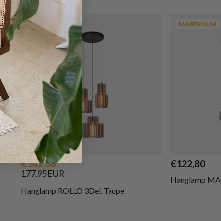
AANBEVOLEN
AANBEVOLEN
PROMO
€142,36
€122,80
177.95EUR
Hanglamp MAT
Hanglamp ROLLO 3Del. Taupe