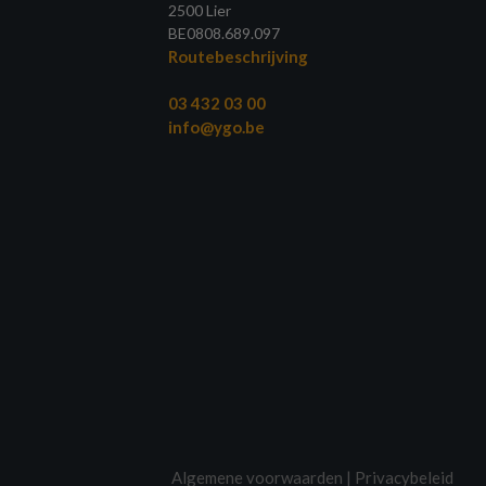
2500 Lier
BE0808.689.097
Routebeschrijving
03 432 03 00
info@ygo.be
Algemene voorwaarden
|
Privacybeleid