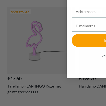
Achternaam
AANBEVOLEN
AANBEVOLEN
E-mailadres
I
Ven
€17,60
€198,70
Tafellamp FLAMINGO Roze met
Hanglamp DANIA
geïntegreerde LED