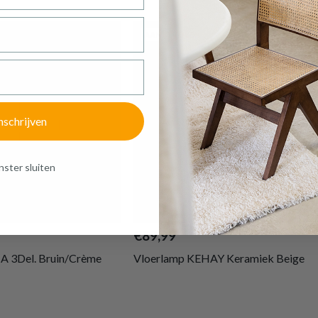
AANBEVOLEN
nschrijven
ster sluiten
€89,99
 3Del. Bruin/Crème
Vloerlamp KEHAY Keramiek Beige