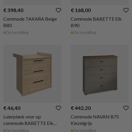
€ 398,40
€ 168,00
Commode TAKARA Beige
Commode BABETTE Eik
B80
B90
Op bestelling
Op bestelling
€ 46,40
€ 442,20
Luierplank voor op
Commode NAVAN B75
commode BABETTE Eik
Kiezelgrijs
90x75
Op bestelling
Op bestelling