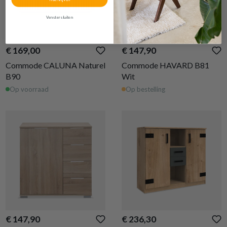
Venster sluiten
€ 169,00
€ 147,90
Commode CALUNA Naturel
Commode HAVARD B81
B90
Wit
Op voorraad
Op bestelling
€ 147,90
€ 236,30