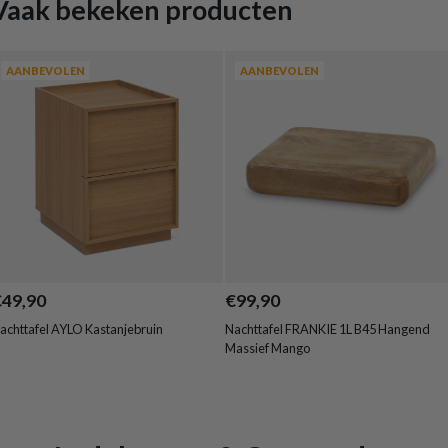
Vaak bekeken producten
AANBEVOLEN
AANBEVOLEN
€49,90
€99,90
achttafel AYLO Kastanjebruin
Nachttafel FRANKIE 1L B45 Hangend
Massief Mango