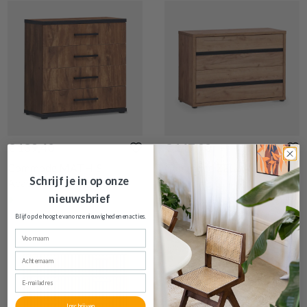
€ 139,40
€ 147,90
Commode MATHIS
Commode ZELDA French
Schrijf je in op onze
Acacia/Black Concrete
Oak
nieuwsbrief
Op voorraad
Op voorraad
Blijf op de hoogte van onze nieuwigheden en
acties.
Voornaam
Achternaam
E-mailadres
Inschrijven