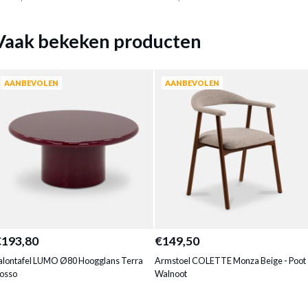
Vaak bekeken producten
AANBEVOLEN
AANBEVOLEN
€193,80
€149,50
alontafel LUMO Ø80 Hoogglans Terra
Armstoel COLETTE Monza Beige - Poot
osso
Walnoot