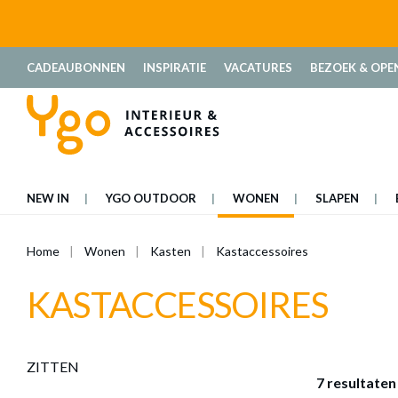
oekopdracht
Ga naar de hoofdnavigatie
CADEAUBONNEN
INSPIRATIE
VACATURES
BEZOEK & OPE
NEW IN
YGO OUTDOOR
WONEN
SLAPEN
Home
Wonen
Kasten
Kastaccessoires
KASTACCESSOIRES
ZITTEN
7 resultaten