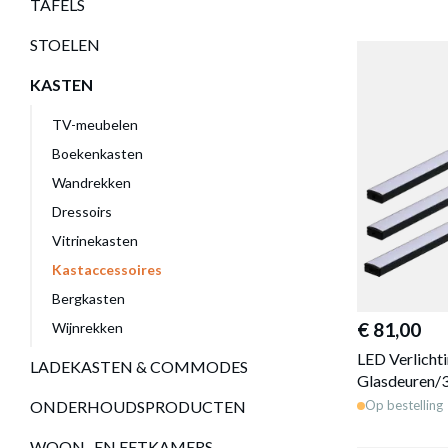
TAFELS
STOELEN
KASTEN
TV-meubelen
Boekenkasten
Wandrekken
Dressoirs
Vitrinekasten
Kastaccessoires
Bergkasten
€ 81,00
Wijnrekken
LED Verlich
LADEKASTEN & COMMODES
Glasdeuren/3
ONDERHOUDSPRODUCTEN
Op bestelling
WOON- EN EETKAMERS