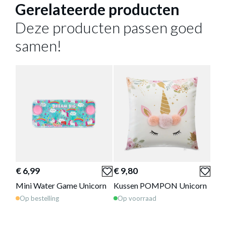
Gerelateerde producten
140 cm
BREEDTE
200 cm
DIEPTE
Deze producten passen goed
Meer afmetingen
samen!
Bedtextiel UNICORN Roze
is toegevoegd
aan je winkelmandje
€ 6,99
€ 9,80
€ 8
Mini Water Game Unicorn
Kussen POMPON Unicorn
Mak
Uni
BEDTEXTIEL UNICORN ROZE
Op bestelling
Op voorraad
Op 
Productnummer: Y14000067506