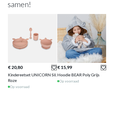
Meer afmetingen
samen!
Kussen UNICORN Eenhoorn Vk. Velvet Ass.
is toegevoegd aan je winkelmandje
€ 20,80
€ 15,99
€ 3
Kindereetset UNICORN Sil.
Hoodie BEAR Poly Grijs
Kin
Roze
Roz
Op voorraad
KUSSEN UNICORN EENHOORN VK.
Op voorraad
Op 
VELVET ASS.
Productnummer: Y14350021158