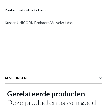
Product niet online te koop
Kussen UNICORN Eenhoorn Vk. Velvet Ass.
AFMETINGEN
Gerelateerde producten
40 cm
BREEDTE
40 cm
DIEPTE
Deze producten passen goed