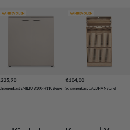
AANBEVOLEN
AANBEVOLEN
€225,90
€104,00
choenenkast EMILIO B100-H110 Beige
Schoenenkast CALUNA Naturel