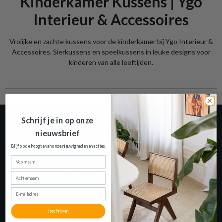
Kinderkamer Kussens | Ygo
Interieur & Accessoires
Vrolijke en zachte kussens voor de kinderkamer bij Ygo Interieur &
Accessoires. Sierkussens en speelkussens in leuke designs voor
kinderen van alle leeftijden.
Schrijf je in op onze
nieuwsbrief
Blijf op de hoogte van onze nieuwigheden en
acties.
Voornaam
Achternaam
E-mailadres
OVER YGO
Inschrijven