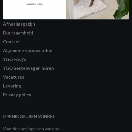
Venster sluiten
Cadeaubonnen
Dienst na verkoop
Afhaalmagazijn
Duurzaamheid
Contact
Algemene voorwaarden
YGO FAQ's
YGO bestelwagen huren
Vacatures
Levering
Privacy policy
OPENINGSUREN WINKEL
Voor de openingsuren van ons