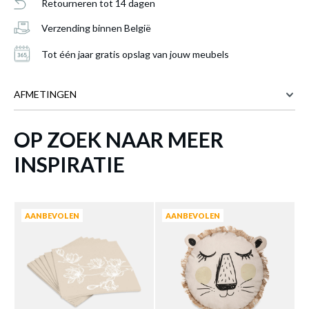
Retourneren tot 14 dagen
Verzending binnen België
Tot één jaar gratis opslag van jouw meubels
AFMETINGEN
OP ZOEK NAAR MEER
40 cm
BREEDTE
Kussen POMPONNE Beige/Wit
is
40 cm
DIEPTE
INSPIRATIE
toegevoegd aan je winkelmandje
12 cm
HOOGTE
Meer afmetingen
AANBEVOLEN
AANBEVOLEN