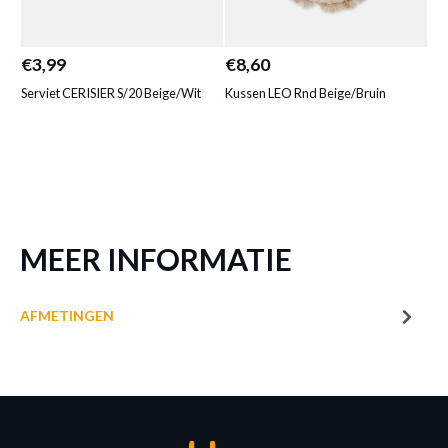
KUSSEN POMPONNE BEIGE/WIT
Productnummer: Y14350042006
€3,99
€8,60
€7
€ 9,95
Serviet CERISIER S/20 Beige/Wit
Kussen LEO Rnd Beige/Bruin
Ze
Prijs per stuk, incl. btw en excl. verzendkosten
of verder winkelen
GA NAAR WINKELMANDJE
MEER INFORMATIE
AFMETINGEN