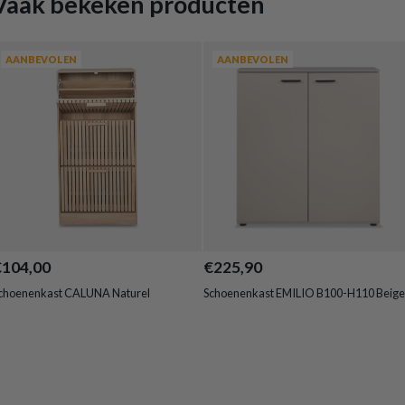
Vaak bekeken producten
AANBEVOLEN
AANBEVOLEN
€104,00
€225,90
choenenkast CALUNA Naturel
Schoenenkast EMILIO B100-H110 Beige