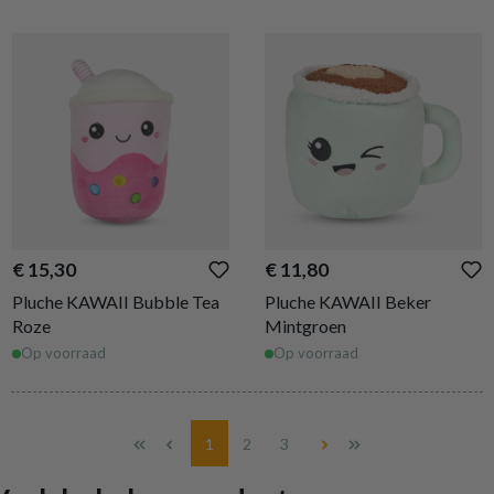
€ 15,30
€ 11,80
Pluche KAWAII Bubble Tea
Pluche KAWAII Beker
Roze
Mintgroen
Op voorraad
Op voorraad
Pagina
Pagina
Pagina
1
2
3