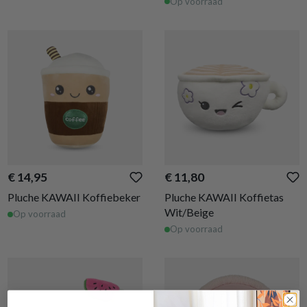
Op voorraad
€ 14,95
€ 11,80
Pluche KAWAII Koffiebeker
Pluche KAWAII Koffietas
Wit/Beige
Op voorraad
Op voorraad