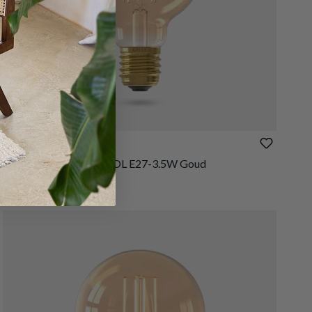
€ 11,50
LED Lamp W.FILAM. BOL E27-3.5W Goud
Op voorraad