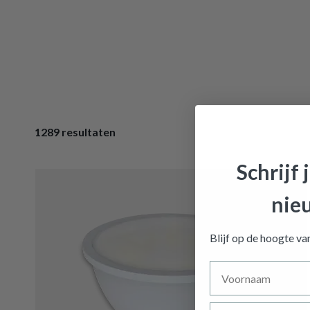
1289 resultaten
Schrijf 
nie
Blijf op de hoogte v
Voornaam
Achternaam