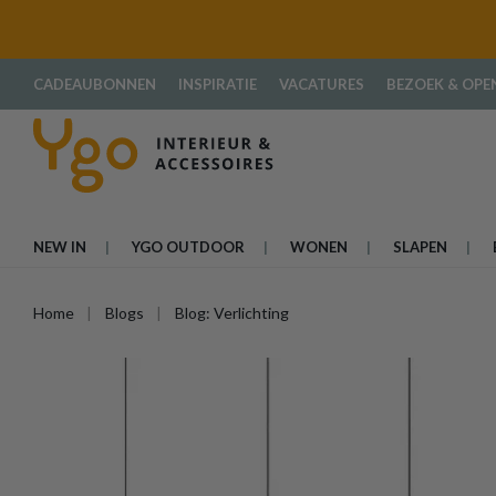
oekopdracht
Ga naar de hoofdnavigatie
CADEAUBONNEN
INSPIRATIE
VACATURES
BEZOEK & OPE
NEW IN
YGO OUTDOOR
WONEN
SLAPEN
Home
Blogs
Blog: Verlichting