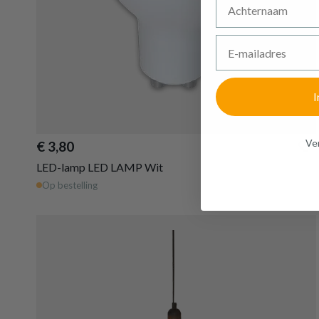
E-mailadres
I
Ven
€ 3,80
LED-lamp LED LAMP Wit
Op bestelling