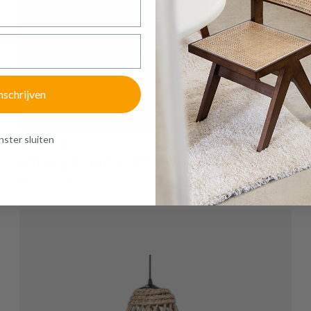
nschrijven
ster sluiten
€ 14,95
LED-Lamp Globe Ø9,5-E27-5W-Amber
Op voorraad