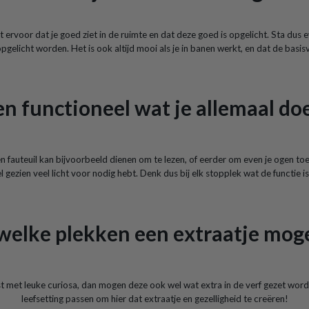
gt ervoor dat je goed ziet in de ruimte en dat deze goed is opgelicht. Sta dus e
gelicht worden. Het is ook altijd mooi als je in banen werkt, en dat de basisve
n functioneel wat je allemaal doe
 Een fauteuil kan bijvoorbeeld dienen om te lezen, of eerder om even je ogen
l gezien veel licht voor nodig hebt. Denk dus bij elk stopplek wat de functie is e
 welke plekken een extraatje mo
met leuke curiosa, dan mogen deze ook wel wat extra in de verf gezet worden.
leefsetting passen om hier dat extraatje en gezelligheid te creëren!