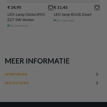
€ 14,95
€ 11,45
€ 2
LED-Lamp Globe Ø9,5-
LED-lamp BULB Zwart
LED
E27-5W-Amber
5W
Op voorraad
Op voorraad
Op 
MEER INFORMATIE
AFMETINGEN
SPECIFICATIES