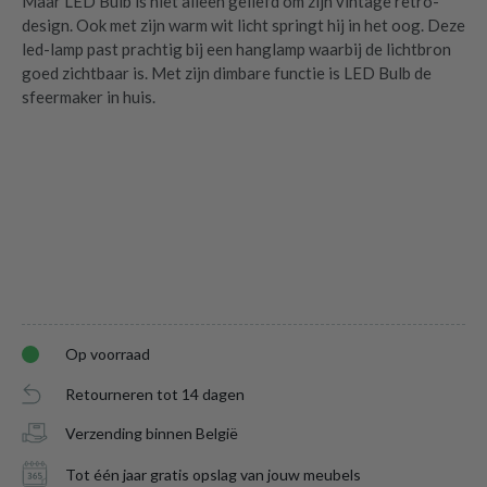
Maar LED Bulb is niet alleen geliefd om zijn vintage retro-
design. Ook met zijn warm wit licht springt hij in het oog. Deze
led-lamp past prachtig bij een hanglamp waarbij de lichtbron
goed zichtbaar is. Met zijn dimbare functie is LED Bulb de
sfeermaker in huis.
Op voorraad
Retourneren tot 14 dagen
Verzending binnen België
Tot één jaar gratis opslag van jouw meubels
LED-Lamp Globe Ø12,5-E27-5W-Amber
is