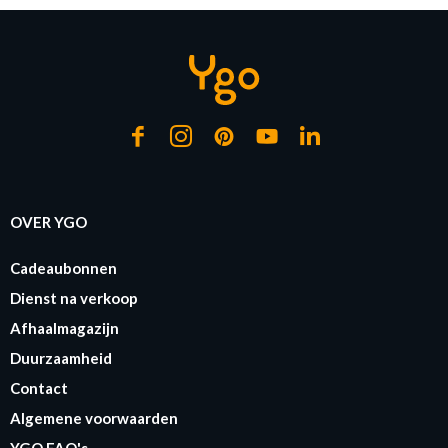
Op voorraad
Op voorraad
Op 
OVER YGO
Cadeaubonnen
Dienst na verkoop
Afhaalmagazijn
Duurzaamheid
Contact
Algemene voorwaarden
YGO FAQ's