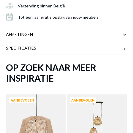
Verzending binnen België
Hanglamp JILYS Naturel
is toegevoegd aan
je winkelmandje
Tot één jaar gratis opslag van jouw meubels
AFMETINGEN
SPECIFICATIES
29 cm
BREEDTE
29 cm
DIEPTE
OP ZOEK NAAR MEER
26 cm
HOOGTE
INSPIRATIE
Meer afmetingen
HANGLAMP JILYS NATUREL
Productnummer: Y14300022806
AANBEVOLEN
AANBEVOLEN
€ 29,30
Prijs per stuk, incl. btw en excl. verzendkosten
of verder winkelen
GA NAAR WINKELMANDJE