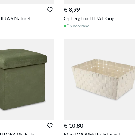
€ 8,99
ILJA S Naturel
Opbergbox LILJA L Grijs
Op voorraad
€ 10,80
LILORA Vk. Kaki
Mand WOVEN Poly Ivoor L