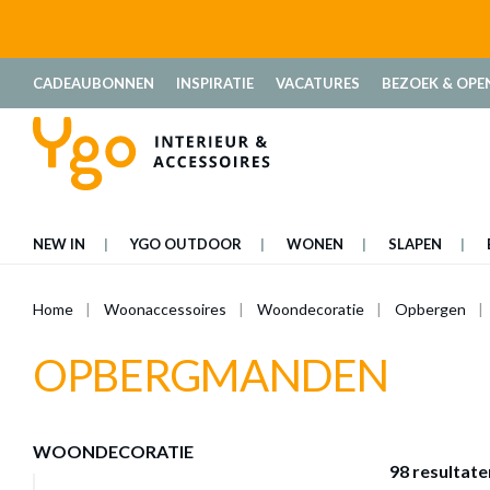
oekopdracht
Ga naar de hoofdnavigatie
CADEAUBONNEN
INSPIRATIE
VACATURES
BEZOEK & OPE
NEW IN
YGO OUTDOOR
WONEN
SLAPEN
Home
Woonaccessoires
Woondecoratie
Opbergen
OPBERGMANDEN
WOONDECORATIE
98 resultate